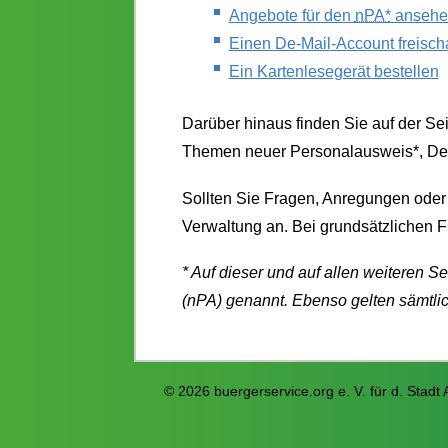
Angebote für den
nPA*
ansehe
Einen
De-Mail
-Account freisch
Ein Kartenlesegerät bestellen
Darüber hinaus finden Sie auf der Se
Themen neuer Personalausweis*,
De
Sollten Sie Fragen, Anregungen oder 
Verwaltung an. Bei grundsätzlichen F
* Auf dieser und auf allen weiteren 
(nPA) genannt. Ebenso gelten sämtlic
© 2026 buergerservice.org e. V. für d. Stadt